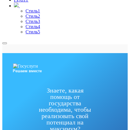
Стиль1
Стиль2
Стиль3
Стиль4
Стиль5
Решаем вместе
Знаете, какая
помощь от
государства
необходима, чтобы
реализовать свой
потенциал на
максимум?