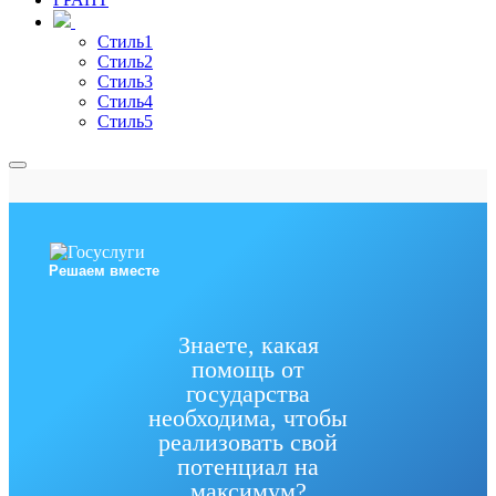
Стиль1
Стиль2
Стиль3
Стиль4
Стиль5
Решаем вместе
Знаете, какая
помощь от
государства
необходима, чтобы
реализовать свой
потенциал на
максимум?